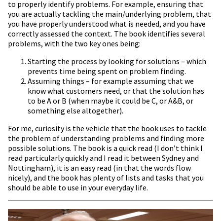
to properly identify problems. For example, ensuring that
you are actually tackling the main/underlying problem, that
you have properly understood what is needed, and you have
correctly assessed the context. The book identifies several
problems, with the two key ones being:
Starting the process by looking for solutions – which
prevents time being spent on problem finding.
Assuming things – for example assuming that we
know what customers need, or that the solution has
to be A or B (when maybe it could be C, or A&B, or
something else altogether).
For me, curiosity is the vehicle that the book uses to tackle
the problem of understanding problems and finding more
possible solutions. The book is a quick read (I don’t think I
read particularly quickly and I read it between Sydney and
Nottingham), it is an easy read (in that the words flow
nicely), and the book has plenty of lists and tasks that you
should be able to use in your everyday life.